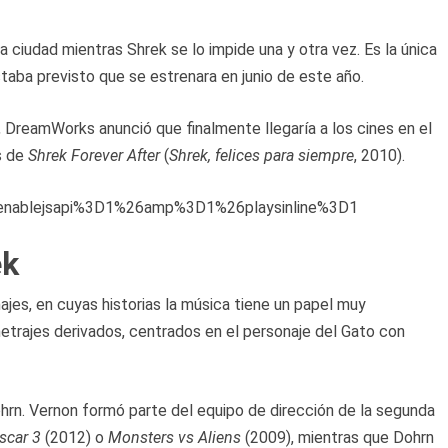
a ciudad mientras Shrek se lo impide una y otra vez. Es la única
taba previsto que se estrenara en junio de este año.
, DreamWorks anunció que finalmente llegaría a los cines en el
s de
Shrek Forever After
(
Shrek, felices para siempre
, 2010).
Fenablejsapi%3D1%26amp%3D1%26playsinline%3D1
ek
ajes, en cuyas historias la música tiene un papel muy
trajes derivados, centrados en el personaje del Gato con
hrn. Vernon formó parte del equipo de dirección de la segunda
scar 3
(2012) o
Monsters vs Aliens
(2009), mientras que Dohrn