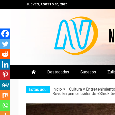
Saltar
JUEVES, AGOSTO 06, 2026
al
contenido
NOTIZULIA
NOTICIAS DEL ZULIA, VENEZUE
Destacadas
Sucesos
Zuli
Inicio
Cultura y Entretenimient
Estás aquí
Revelan primer tráiler de «Shrek 5»