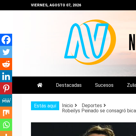
Saltar
VIERNES, AGOSTO 07, 2026
al
contenido
NOTIZULIA
NOTICIAS DEL ZULIA, VENEZUE
Destacadas
Sucesos
Zuli
Inicio
Deportes
Estás aquí
Robeilys Peinado se consagró bic