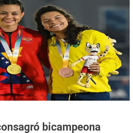
 consagró bicampeona