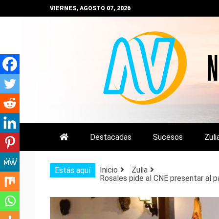
Saltar
VIERNES, AGOSTO 07, 2026
al
contenido
NOTIZULIA
NOTICIAS DEL ZULIA, VENEZUE
Destacadas
Sucesos
Zuli
Inicio
Zulia
Estás aquí
Rosales pide al CNE presentar al p