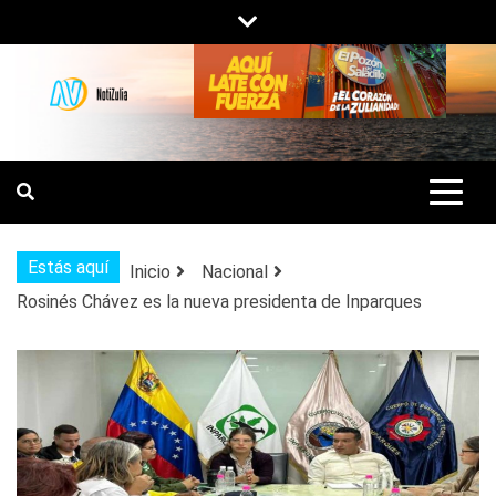
Saltar
al
contenido
NOTIZULIA
NOTICIAS DEL ZULIA, VENEZUELA Y
DE INTERÉS GENERAL.
Estás aquí
Inicio
Nacional
Rosinés Chávez es la nueva presidenta de Inparques