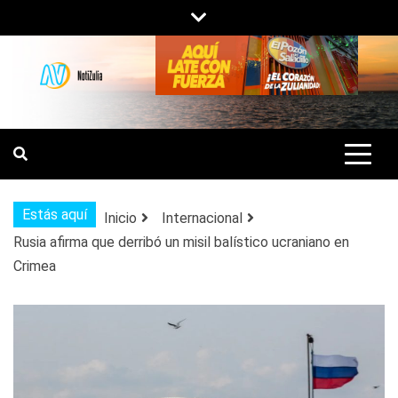
Saltar
al
contenido
NOTIZULIA
NOTICIAS DEL ZULIA, VENEZUELA Y
DE INTERÉS GENERAL.
Estás aquí
Inicio
Internacional
Rusia afirma que derribó un misil balístico ucraniano en
Crimea