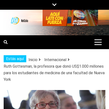
Saltar
al
contenido
NOTIZULIA
NOTICIAS DEL ZULIA, VENEZUELA Y
DE INTERÉS GENERAL.
Estás aquí
Inicio
Internacional
Ruth Gottesman, la profesora que donó US$1.000 millones
para los estudiantes de medicina de una facultad de Nueva
York