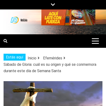
Saltar
al
contenido
NOTIZULIA
NOTICIAS DEL ZULIA, VENEZUELA Y
DE INTERÉS GENERAL.
Estás aquí
Inicio
Efemérides
Sábado de Gloria: cuál es su origen y qué se conmemora
durante este día de Semana Santa