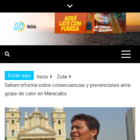
Saltar
al
contenido
NOTIZULIA
NOTICIAS DEL ZULIA, VENEZUELA Y
DE INTERÉS GENERAL.
Estás aquí
Inicio
Zulia
Sahum informa sobre consecuencias y prevenciones ante
golpe de calor en Maracaibo