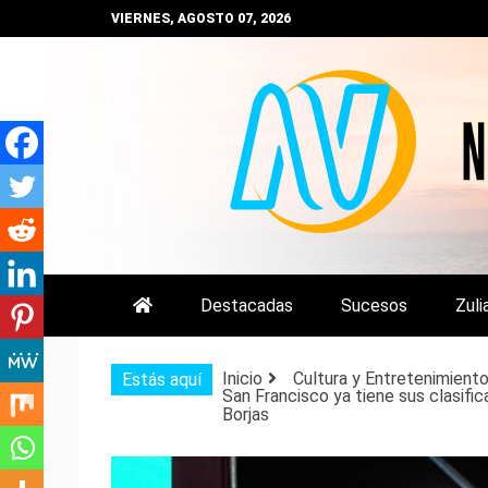
Saltar
VIERNES, AGOSTO 07, 2026
al
contenido
NOTIZULIA
NOTICIAS DEL ZULIA, VENEZUE
Destacadas
Sucesos
Zuli
Inicio
Cultura y Entretenimient
Estás aquí
San Francisco ya tiene sus clasific
Borjas