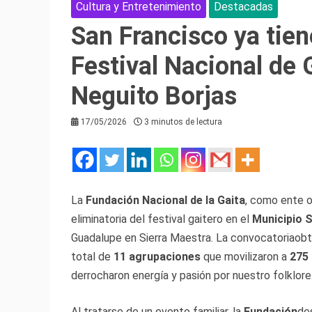
Cultura y Entretenimiento
Destacadas
San Francisco ya tiene
Festival Nacional de
Neguito Borjas
17/05/2026
3 minutos de lectura
La
Fundación Nacional de la Gaita
, como ente o
eliminatoria del festival gaitero en el
Municipio 
Guadalupe en Sierra Maestra. La convocatoriaobt
total de
11 agrupaciones
que movilizaron a
275 
derrocharon energía y pasión por nuestro folklore
Al tratarse de un evento familiar, la
Fundación
de