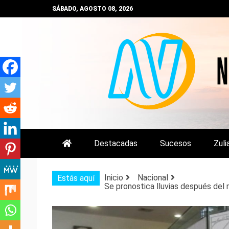
Saltar
SÁBADO, AGOSTO 08, 2026
al
contenido
NOTIZULIA
NOTICIAS DEL ZULIA, VENEZUE
Destacadas
Sucesos
Zuli
Inicio
Nacional
Estás aquí
Se pronostica lluvias después del 