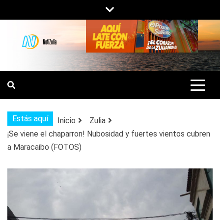
Saltar
al
contenido
NOTIZULIA
NOTICIAS DEL ZULIA, VENEZUELA Y
DE INTERÉS GENERAL.
Estás aquí
Inicio
Zulia
¡Se viene el chaparron! Nubosidad y fuertes vientos cubren
a Maracaibo (FOTOS)