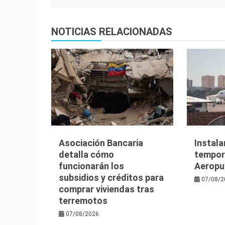
de
entradas
NOTICIAS RELACIONADAS
Asociación Bancaria
Instala
detalla cómo
tempora
funcionarán los
Aeropu
subsidios y créditos para
07/08/2
comprar viviendas tras
terremotos
07/08/2026