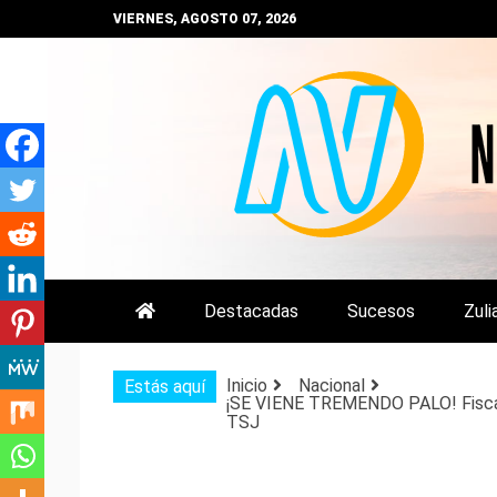
Saltar
VIERNES, AGOSTO 07, 2026
al
contenido
NOTIZULIA
NOTICIAS DEL ZULIA, VENEZUE
Destacadas
Sucesos
Zuli
Inicio
Nacional
Estás aquí
¡SE VIENE TREMENDO PALO! Fiscal 
TSJ