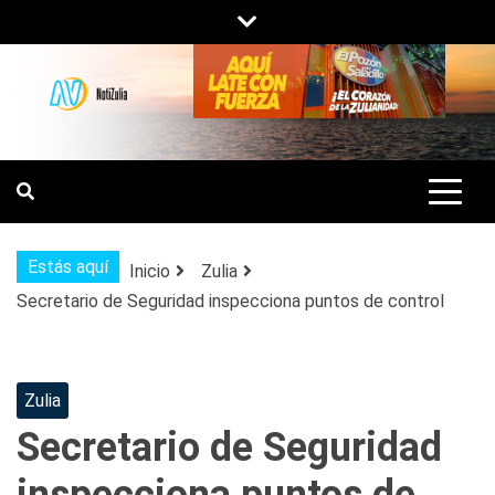
Saltar
al
contenido
NOTIZULIA
NOTICIAS DEL ZULIA, VENEZUELA Y
DE INTERÉS GENERAL.
Estás aquí
Inicio
Zulia
Secretario de Seguridad inspecciona puntos de control
Zulia
Secretario de Seguridad
inspecciona puntos de