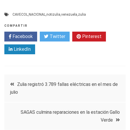
CAVECOL
,
NACIONAL
,
notizulia
,
venezuela
,
zulia
COMPARTIR
Facebook
Twitter
Pinterest
LinkedIn
Navegación
Zulia registró 3.789 fallas eléctricas en el mes de
julio
de
entradas
SAGAS culmina reparaciones en la estación Gallo
Verde