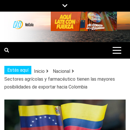
Saltar
al
contenido
NOTIZULIA
NOTICIAS DEL ZULIA, VENEZUELA Y
DE INTERÉS GENERAL.
Estás aquí
Inicio
Nacional
Sectores agrícolas y farmacéutico tienen las mayores
posibilidades de exportar hacia Colombia