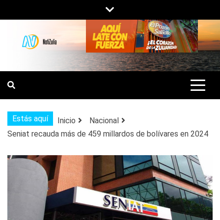
Saltar
al
contenido
NOTIZULIA
NOTICIAS DEL ZULIA, VENEZUELA Y
DE INTERÉS GENERAL.
Estás aquí
Inicio
Nacional
Seniat recauda más de 459 millardos de bolívares en 2024