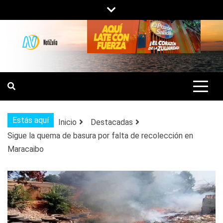
Saltar
al
contenido
NOTIZULIA
NOTICIAS DEL ZULIA, VENEZUELA Y
DE INTERÉS GENERAL.
Estás aquí
Inicio
Destacadas
Sigue la quema de basura por falta de recolección en
Maracaibo