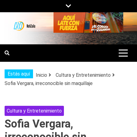
Saltar
al
contenido
NOTIZULIA
NOTICIAS DEL ZULIA, VENEZUELA Y
DE INTERÉS GENERAL.
Estás aquí
Inicio
Cultura y Entretenimiento
Sofia Vergara, irreconocible sin maquillaje
Cultura y Entretenimiento
Sofia Vergara,
irreconocible sin