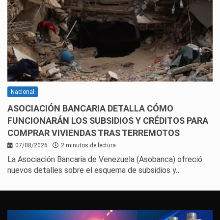
Nacional
ASOCIACIÓN BANCARIA DETALLA CÓMO
FUNCIONARÁN LOS SUBSIDIOS Y CRÉDITOS PARA
COMPRAR VIVIENDAS TRAS TERREMOTOS
07/08/2026
2 minutos de lectura
La Asociación Bancaria de Venezuela (Asobanca) ofreció
nuevos detalles sobre el esquema de subsidios y…