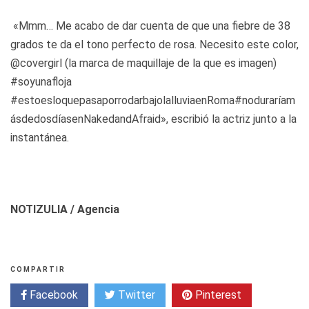
«Mmm… Me acabo de dar cuenta de que una fiebre de 38
grados te da el tono perfecto de rosa. Necesito este color,
@covergirl (la marca de maquillaje de la que es imagen)
#soyunafloja
#estoesloquepasaporrodarbajolalluviaenRoma#noduraríam
ásdedosdíasenNakedandAfraid», escribió la actriz junto a la
instantánea.
NOTIZULIA / Agencia
COMPARTIR
Facebook
Twitter
Pinterest