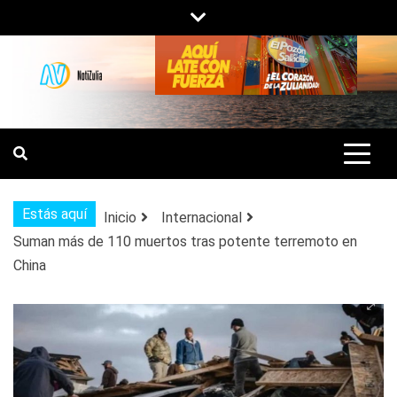
Saltar
al
contenido
NOTIZULIA
NOTICIAS DEL ZULIA, VENEZUELA Y
DE INTERÉS GENERAL.
Estás aquí
Inicio
Internacional
Suman más de 110 muertos tras potente terremoto en
China