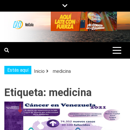
Saltar
al
contenido
NOTIZULIA
NOTICIAS DEL ZULIA, VENEZUELA Y
DE INTERÉS GENERAL.
Estás aquí
Inicio
medicina
Etiqueta:
medicina