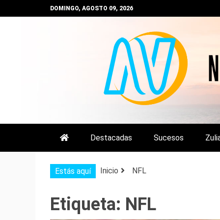
Saltar
DOMINGO, AGOSTO 09, 2026
al
contenido
NOTIZULIA
NOTICIAS DEL ZULIA, VENEZUE
Destacadas
Sucesos
Zuli
Inicio
NFL
Estás aquí
Etiqueta:
NFL