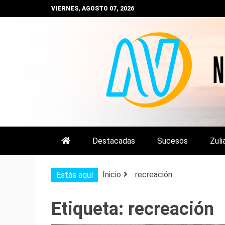
Saltar
VIERNES, AGOSTO 07, 2026
al
contenido
NOTIZULIA
NOTICIAS DEL ZULIA, VENEZUE
Destacadas
Sucesos
Zuli
Inicio
recreación
Estás aquí
Etiqueta:
recreación