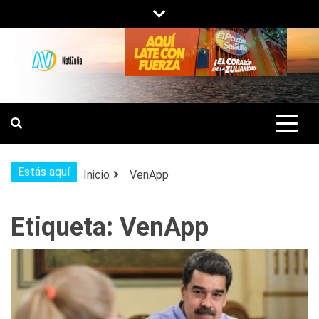
Saltar
al
contenido
NOTIZULIA
NOTICIAS DEL ZULIA, VENEZUELA Y
DE INTERÉS GENERAL.
Estás aquí
Inicio
VenApp
Etiqueta:
VenApp