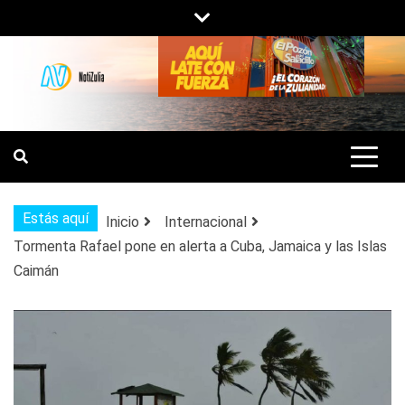
Saltar
al
contenido
NOTIZULIA
NOTICIAS DEL ZULIA, VENEZUELA Y
DE INTERÉS GENERAL.
Estás aquí
Inicio
Internacional
Tormenta Rafael pone en alerta a Cuba, Jamaica y las Islas
Caimán