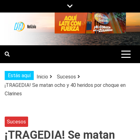
Saltar
al
contenido
NOTIZULIA
NOTICIAS DEL ZULIA, VENEZUELA Y
DE INTERÉS GENERAL.
Estás aquí
Inicio
Sucesos
¡TRAGEDIA! Se matan ocho y 40 heridos por choque en
Clarines
Sucesos
¡TRAGEDIA! Se matan