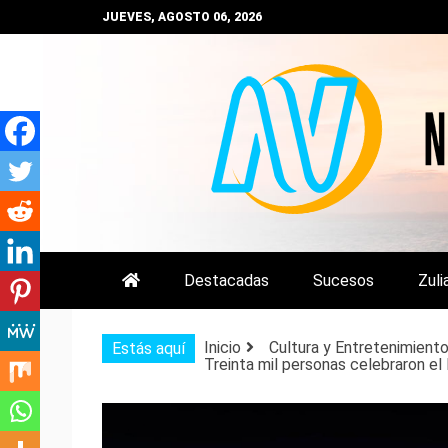
Saltar
JUEVES, AGOSTO 06, 2026
al
contenido
NOTIZULIA
NOTICIAS DEL ZULIA, VENEZUE
Destacadas
Sucesos
Zuli
Inicio
Cultura y Entretenimient
Estás aquí
Treinta mil personas celebraron el