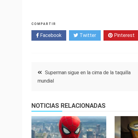
COMPARTIR
Facebook
Twitter
Pinterest
Navegación
Superman sigue en la cima de la taquilla
mundial
de
entradas
NOTICIAS RELACIONADAS