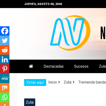
Saltar
JUEVES, AGOSTO 06, 2026
al
contenido
NOTIZULIA
NOTICIAS DEL ZULIA, VENEZUE
Destacadas
Sucesos
Zuli
Inicio
Zulia
Tremenda banda 
Estás aquí
Zulia