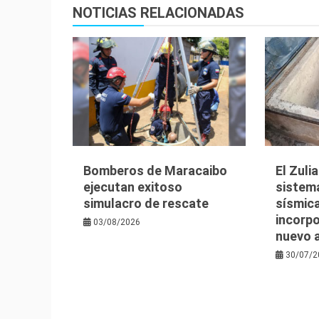
entradas
NOTICIAS RELACIONADAS
Bomberos de Maracaibo
El Zuli
ejecutan exitoso
sistem
simulacro de rescate
sísmica
incorpo
03/08/2026
nuevo 
30/07/2