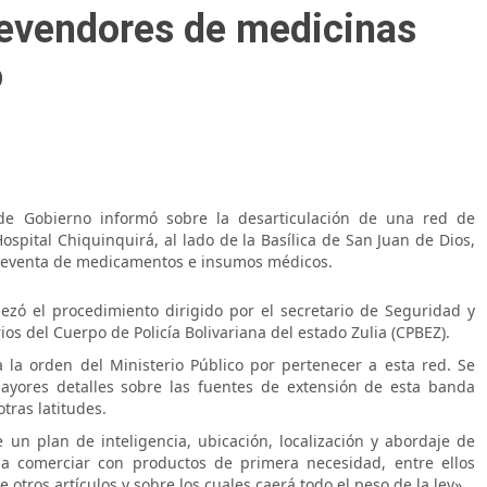
evendores de medicinas
o
a de Gobierno informó sobre la desarticulación de una red de
ospital Chiquinquirá, al lado de la Basílica de San Juan de Dios,
y reventa de medicamentos e insumos médicos.
ezó el procedimiento dirigido por el secretario de Seguridad y
ios del Cuerpo de Policía Bolivariana del estado Zulia (CPBEZ).
la orden del Ministerio Público por pertenecer a esta red. Se
ayores detalles sobre las fuentes de extensión de esta banda
tras latitudes.
un plan de inteligencia, ubicación, localización y abordaje de
 a comerciar con productos de primera necesidad, entre ellos
otros artículos y sobre los cuales caerá todo el peso de la ley».