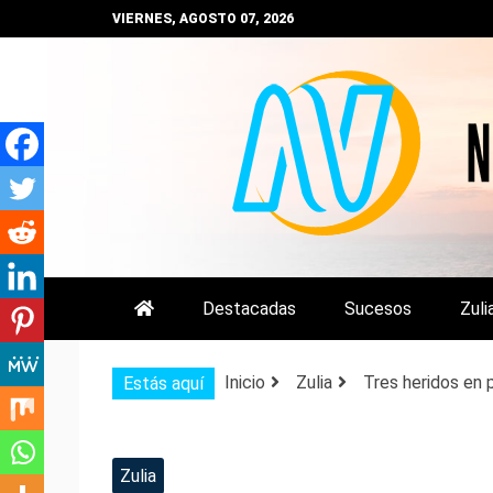
Saltar
VIERNES, AGOSTO 07, 2026
al
contenido
NOTIZULIA
NOTICIAS DEL ZULIA, VENEZUE
Destacadas
Sucesos
Zuli
Inicio
Zulia
Tres heridos en
Estás aquí
Zulia