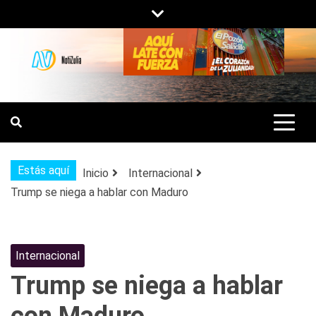
Saltar
al
contenido
NOTIZULIA
NOTICIAS DEL ZULIA, VENEZUELA Y
DE INTERÉS GENERAL.
Estás aquí
Inicio
Internacional
Trump se niega a hablar con Maduro
Internacional
Trump se niega a hablar
con Maduro