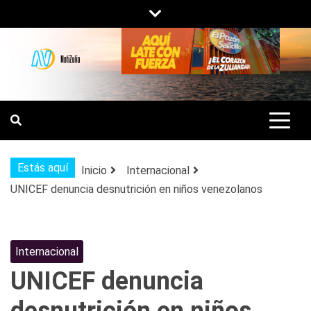
Saltar
al
contenido
NOTIZULIA
NOTICIAS DEL ZULIA, VENEZUELA Y
DE INTERÉS GENERAL.
Estás aquí
Inicio
Internacional
UNICEF denuncia desnutrición en niños venezolanos
Internacional
UNICEF denuncia
desnutrición en niños