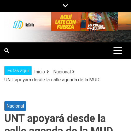
Saltar
al
contenido
NOTIZULIA
NOTICIAS DEL ZULIA, VENEZUELA Y
DE INTERÉS GENERAL.
Estás aquí
Inicio
Nacional
UNT apoyará desde la calle agenda de la MUD
Nacional
UNT apoyará desde la
calle agenda de la MUD