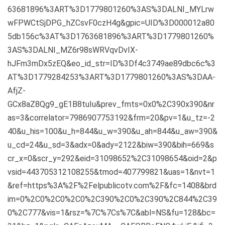
63681896%3ART%3D1779801260%3AS%3DALNI_MYLrw
wFPWCtSjDPG_hZCsvF0czH4g&gpic=UID%3D000012a80
5db156c%3AT%3D1763681896%3ART%3D1779801260%
3AS%3DALNI_MZ6r98sWRVqvDvIX-
hJFm3mDx5zEQ&eo_id_str=ID%3Df4c3749ae89dbc6c%3
AT%3D1779284253%3ART%3D1779801260%3AS%3DAA-
AfjZ-
GCx8aZ8Qg9_gE1B8tuIu&prev_fmts=0x0%2C390x390&nr
as=3&correlator=7986907753192&frm=20&pv=1&u_tz=-2
40&u_his=100&u_h=844&u_w=390&u_ah=844&u_aw=390&
u_cd=24&u_sd=3&adx=0&ady=2122&biw=390&bih=669&s
cr_x=0&scr_y=292&eid=31098652%2C31098654&oid=2&p
vsid=443705312108255&tmod=407799821&uas=1&nvt=1
&ref=https%3A%2F%2Felpublicotv.com%2F&fc=1408&brd
im=0%2C0%2C0%2C0%2C390%2C0%2C390%2C844%2C39
0%2C777&vis=1&rsz=%7C%7Cs%7C&abl=NS&fu=128&bc=