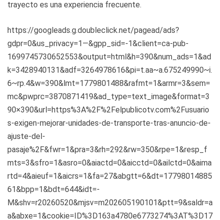
trayecto es una experiencia frecuente.
https://googleads.g.doubleclick.net/pagead/ads?
gdpr=0&us_privacy=1—&gpp_sid=-1&client=ca-pub-
1699745730652553&output=html&h=390&num_ads=1&ad
k=3428940131&adf=3264978616&pi=t.aa~a.675249990~i.
6~rp.4&w=390&lmt=1779801488&rafmt=1&armr=3&sem=
mc&pwprc=3870871419&ad_type=text_image&format=3
90×390&url=https%3A%2F%2Felpublicotv.com%2Fusuario
s-exigen-mejorar-unidades-de-transporte-tras-anuncio-de-
ajuste-del-
pasaje%2F&fwr=1&pra=3&rh=292&rw=350&rpe=1&resp_f
mts=3&sfro=1&asro=0&aiactd=0&aicctd=0&ailctd=0&aima
rtd=4&aieuf=1&aicrs=1&fa=27&abgtt=6&dt=17798014885
61&bpp=1&bdt=644&idt=-
M&shv=r20260520&mjsv=m202605190101&ptt=9&saldr=a
a&abxe=1&cookie=ID%3D163a4780e6773274%3AT%3D17