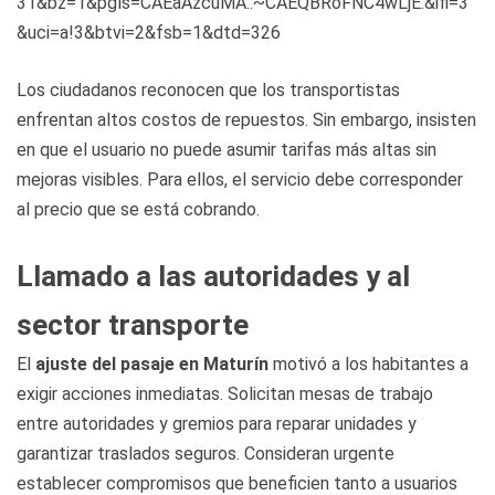
31&bz=1&pgls=CAEaAzcuMA..~CAEQBRoFNC4wLjE.&ifi=3
&uci=a!3&btvi=2&fsb=1&dtd=326
Los ciudadanos reconocen que los transportistas
enfrentan altos costos de repuestos. Sin embargo, insisten
en que el usuario no puede asumir tarifas más altas sin
mejoras visibles. Para ellos, el servicio debe corresponder
al precio que se está cobrando.
Llamado a las autoridades y al
sector transporte
El
ajuste del pasaje en Maturín
motivó a los habitantes a
exigir acciones inmediatas. Solicitan mesas de trabajo
entre autoridades y gremios para reparar unidades y
garantizar traslados seguros. Consideran urgente
establecer compromisos que beneficien tanto a usuarios