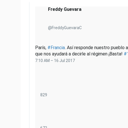
t
Freddy Guevara
t
e
r
@FreddyGuevaraC
París,
#
Francia
. Así responde nuestro pueblo a
que nos ayudará a decirle al régimen ¡Basta!
#
7:10 AM – 16 Jul 2017
8
829
2
9
R
e
t
672