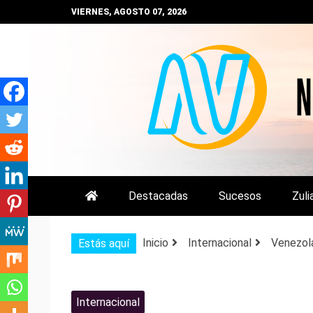
Saltar
VIERNES, AGOSTO 07, 2026
al
contenido
NOTIZULIA
NOTICIAS DEL ZULIA, VENEZUE
Destacadas
Sucesos
Zuli
Inicio
Internacional
Venezola
Estás aquí
Internacional