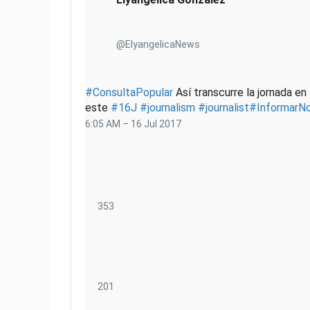
@ElyangelicaNews
#
ConsultaPopular
Así transcurre la jornada en 
este
#
16J
#
journalism
#
journalist
#
InformarN
6:05 AM – 16 Jul 2017
3
353
5
3
R
e
t
2
201
w
0