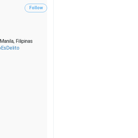
Follow
Manila, Filipinas
oEsDelito