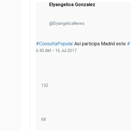
Elyangelica Gonzalez
@ElyangelicaNews
#
ConsultaPopular
Así participa Madrid este
#
6:43 AM – 16 Jul 2017
1
132
3
2
R
e
t
6
68
w
8
e