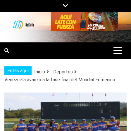
Saltar
al
contenido
NOTIZULIA
NOTICIAS DEL ZULIA, VENEZUELA Y
DE INTERÉS GENERAL.
Estás aquí
Inicio
Deportes
Venezuela avanzó a la fase final del Mundial Femenino