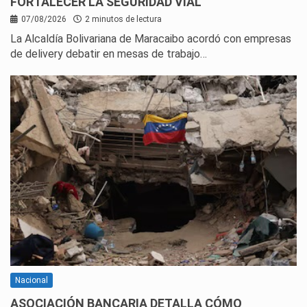
FORTALECER LA SEGURIDAD VIAL
07/08/2026
2 minutos de lectura
La Alcaldía Bolivariana de Maracaibo acordó con empresas
de delivery debatir en mesas de trabajo…
Nacional
ASOCIACIÓN BANCARIA DETALLA CÓMO