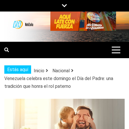
Saltar
al
contenido
NOTIZULIA
NOTICIAS DEL ZULIA, VENEZUELA Y
DE INTERÉS GENERAL.
Estás aquí
Inicio
Nacional
Venezuela celebra este domingo el Día del Padre: una
tradición que honra el rol paterno