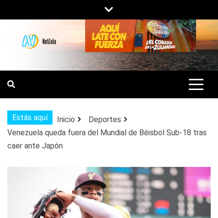
Saltar
al
contenido
NOTIZULIA
NOTICIAS DEL ZULIA, VENEZUELA Y
DE INTERÉS GENERAL.
Estás aquí
Inicio
Deportes
Venezuela queda fuera del Mundial de Béisbol Sub-18 tras
caer ante Japón