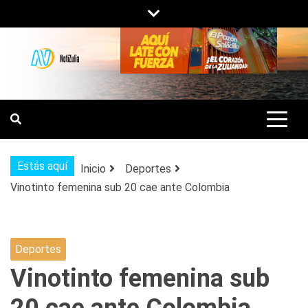
Saltar
al
contenido
NOTIZULIA
NOTICIAS DEL ZULIA, VENEZUELA Y
DE INTERÉS GENERAL.
Estás aquí
Inicio
Deportes
Vinotinto femenina sub 20 cae ante Colombia
Deportes
Vinotinto femenina sub
20 cae ante Colombia