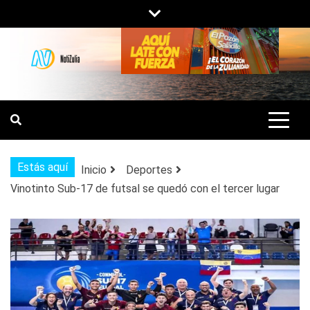
Saltar
al
contenido
NOTIZULIA
NOTICIAS DEL ZULIA, VENEZUELA Y
DE INTERÉS GENERAL.
Estás aquí
Inicio
Deportes
Vinotinto Sub-17 de futsal se quedó con el tercer lugar