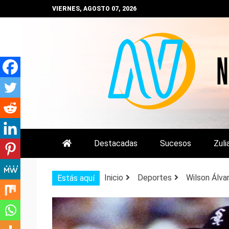
Saltar
VIERNES, AGOSTO 07, 2026
al
contenido
NOTIZULIA
NOTICIAS DEL ZULIA, VENEZUE
Destacadas
Sucesos
Zuli
Inicio
Deportes
Wilson Álvar
Estás aquí