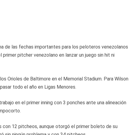
 de las fechas importantes para los peloteros venezolanos
l primer pitcher venezolano en lanzar un juego sin hit ni
los Orioles de Baltimore en el Memorial Stadium. Para Wilson
 pasar todo el año en Ligas Menores.
rabajo en el primer inning con 3 ponches ante una alineación
ampocorto.
ts con 12 pitcheos, aunque otorgó el primer boleto de su
tiró sin ningún problema y con 34 pitcheos.