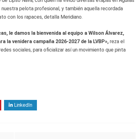
 de Lipso Nava, con quien ha vivido diversas etapas en Águilas
e nuestra pelota profesional, y también aquella recordada
o con los rapaces, detalla Meridiano.
as, le damos la bienvenida al equipo a Wilson Álvarez,
ara la venidera campaña 2026-2027 de la LVBP»,
reza el
des sociales, para oficializar así un movimiento que pinta
LinkedIn