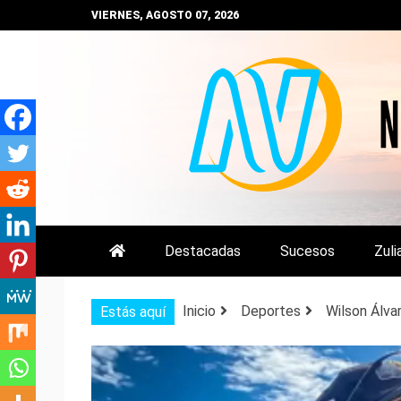
Saltar
VIERNES, AGOSTO 07, 2026
al
contenido
NOTIZULIA
NOTICIAS DEL ZULIA, VENEZUE
Destacadas
Sucesos
Zuli
Inicio
Deportes
Wilson Álva
Estás aquí