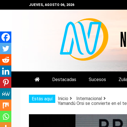
Saltar
JUEVES, AGOSTO 06, 2026
al
contenido
NOTIZULIA
NOTICIAS DEL ZULIA, VENEZUE
Destacadas
Sucesos
Zuli
Inicio
Internacional
Estás aquí
Yamandú Orsi se convierte en el te