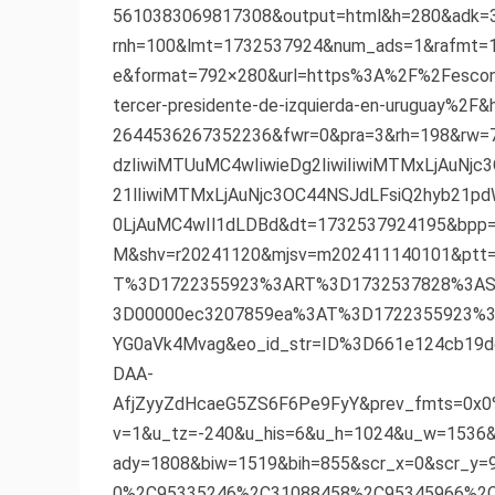
5610383069817308&output=html&h=280&adk=
rnh=100&lmt=1732537924&num_ads=1&rafmt=
e&format=792×280&url=https%3A%2F%2Fesconus
tercer-presidente-de-izquierda-en-uruguay%2F&
2644536267352236&fwr=0&pra=3&rh=198&rw=
dzIiwiMTUuMC4wIiwieDg2IiwiIiwiMTMxLjAuNj
21lIiwiMTMxLjAuNjc3OC44NSJdLFsiQ2hyb21pd
0LjAuMC4wIl1dLDBd&dt=1732537924195&bpp=
M&shv=r20241120&mjsv=m202411140101&ptt=
T%3D1722355923%3ART%3D1732537828%3AS
3D00000ec3207859ea%3AT%3D1722355923%
YG0aVk4Mvag&eo_id_str=ID%3D661e124cb1
DAA-
AfjZyyZdHcaeG5ZS6F6Pe9FyY&prev_fmts=0x0
v=1&u_tz=-240&u_his=6&u_h=1024&u_w=153
ady=1808&biw=1519&bih=855&scr_x=0&scr_y
0%2C95335246%2C31088458%2C95345966%2C9