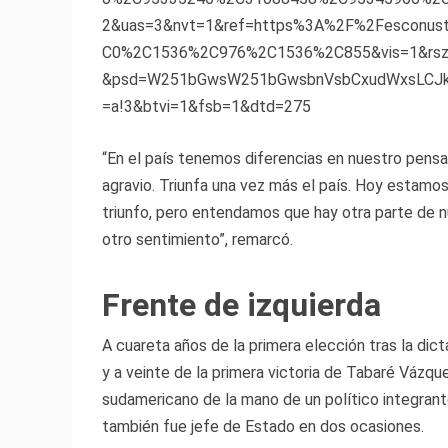
2&uas=3&nvt=1&ref=https%3A%2F%2Fesconu
C0%2C1536%2C976%2C1536%2C855&vis=1&rs
&psd=W251bGwsW251bGwsbnVsbCxudWxsLCJkZX
=a!3&btvi=1&fsb=1&dtd=275
“En el país tenemos diferencias en nuestro pensa
agravio. Triunfa una vez más el país. Hoy estam
triunfo, pero entendamos que hay otra parte de 
otro sentimiento”, remarcó.
Frente de izquierda
A cuareta años de la primera elección tras la dic
y a veinte de la primera victoria de Tabaré Vázque
sudamericano de la mano de un político integrant
también fue jefe de Estado en dos ocasiones.