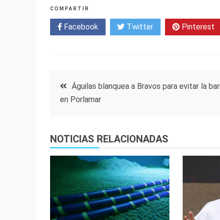
COMPARTIR
Facebook
Twitter
Pinterest
Navegación
Águilas blanquea a Bravos para evitar la bar
en Porlamar
de
entradas
NOTICIAS RELACIONADAS