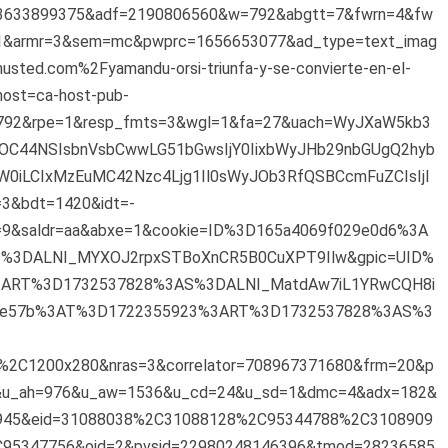
3633899375&adf=2190806560&w=792&abgtt=7&fwrn=4&fw
1&armr=3&sem=mc&pwprc=1656653077&ad_type=text_imag
ted.com%2Fyamandu-orsi-triunfa-y-se-convierte-en-el-
host=ca-host-pub-
792&rpe=1&resp_fmts=3&wgl=1&fa=27&uach=WyJXaW5kb3
c3OC44NSIsbnVsbCwwLG51bGwsIjY0IixbWyJHb29nbGUgQ2hyb
W0iLCIxMzEuMC42Nzc4Ljg1Il0sWyJOb3RfQSBCcmFuZCIsIjI
3&bdt=1420&idt=-
9&saldr=aa&abxe=1&cookie=ID%3D165a4069f029e0d6%3A
%3DALNI_MYXOJ2rpxSTBoXnCR5B0CuXPT9Ilw&gpic=UID%
3ART%3D1732537828%3AS%3DALNI_MatdAw7iL1YRwCQH8i
9de57b%3AT%3D1722355923%3ART%3D1732537828%3AS%3
%2C1200x280&nras=3&correlator=708967371680&frm=20&p
6&u_ah=976&u_aw=1536&u_cd=24&u_sd=1&dmc=4&adx=182&
=945&eid=31088038%2C31088128%2C95344788%2C3108909
5347756&oid=2&pvsid=22980248146396&tmod=28236585