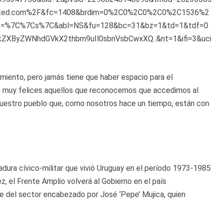
sted.com%2F&fc=1408&brdim=0%2C0%2C0%2C0%2C1536%2
z=%7C%7Cs%7C&abl=NS&fu=128&bc=31&bz=1&td=1&tdf=0
ByZWNhdGVkX2thbm9uIl0sbnVsbCwxXQ..&nt=1&ifi=3&uci
miento, pero jamás tiene que haber espacio para el
os muy felices aquellos que reconocemos que accedimos al
nuestro pueblo que, como nosotros hace un tiempo, están con
tadura cívico-militar que vivió Uruguay en el período 1973-1985
z, el Frente Amplio volverá al Gobierno en el país
e del sector encabezado por José ‘Pepe’ Mujica, quien