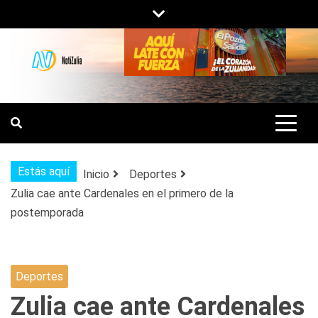
Saltar
al
contenido
NOTIZULIA
NOTICIAS DEL ZULIA, VENEZUELA Y
DE INTERÉS GENERAL.
Estás aquí
Inicio
Deportes
Zulia cae ante Cardenales en el primero de la
postemporada
Deportes
Zulia cae ante Cardenales