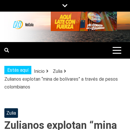
Saltar
al
contenido
NOTIZULIA
NOTICIAS DEL ZULIA, VENEZUELA Y
DE INTERÉS GENERAL.
Estás aquí
Inicio
Zulia
Zulianos explotan “mina de bolívares” a través de pesos
colombianos
Zulia
Zulianos explotan “mina