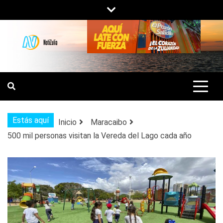
Saltar
al
contenido
NOTIZULIA
NOTICIAS DEL ZULIA, VENEZUELA Y
DE INTERÉS GENERAL.
Estás aquí
Inicio
Maracaibo
500 mil personas visitan la Vereda del Lago cada año