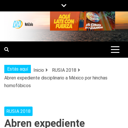
Saltar
al
contenido
NOTIZULIA
NOTICIAS DEL ZULIA, VENEZUELA Y
DE INTERÉS GENERAL.
Estás aquí
Inicio
RUSIA 2018
Abren expediente disciplinario a México por hinchas
homofóbicos
RUSIA 2018
Abren expediente