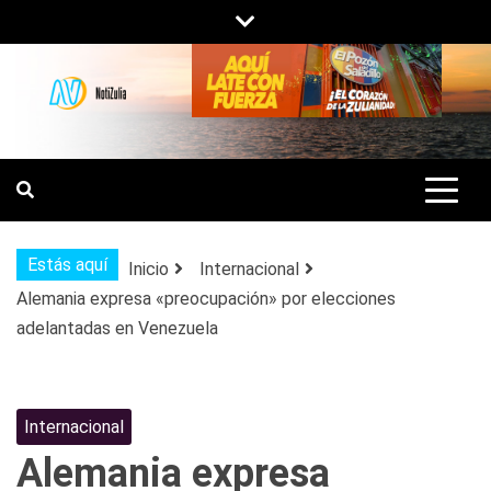
Saltar
al
contenido
NOTIZULIA
NOTICIAS DEL ZULIA, VENEZUELA Y
DE INTERÉS GENERAL.
Estás aquí
Inicio
Internacional
Alemania expresa «preocupación» por elecciones
adelantadas en Venezuela
Internacional
Alemania expresa