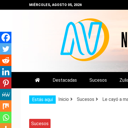
Saltar
MIÉRCOLES, AGOSTO 05, 2026
al
contenido
NOTIZULIA
NOTICIAS DEL ZULIA, VENEZUE
Destacadas
Sucesos
Zuli
Inicio
Sucesos
Le cayó a ma
Estás aquí
Sucesos