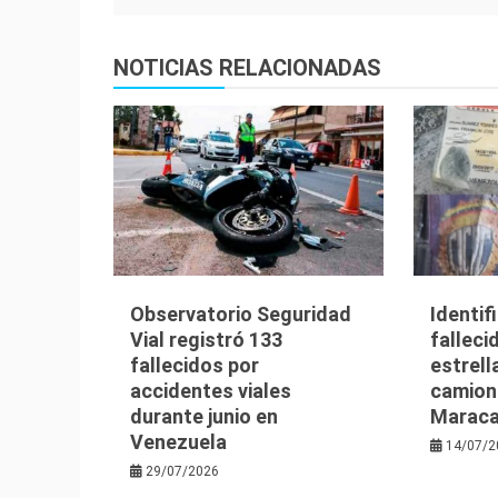
de
entradas
NOTICIAS RELACIONADAS
Observatorio Seguridad
Identif
Vial registró 133
falleci
fallecidos por
estrell
accidentes viales
camion
durante junio en
Maraca
Venezuela
14/07/2
29/07/2026