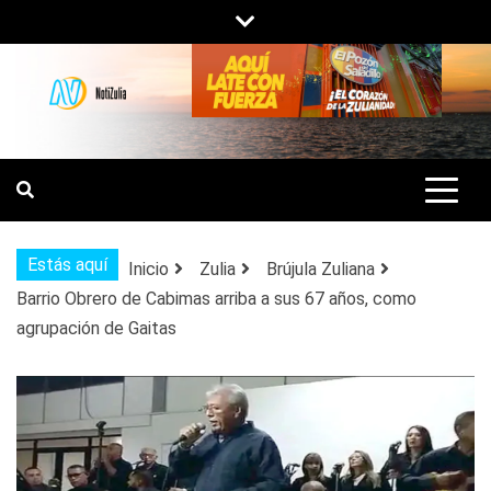
Saltar
al
contenido
NOTIZULIA
NOTICIAS DEL ZULIA, VENEZUELA Y
DE INTERÉS GENERAL.
Estás aquí
Inicio
Zulia
Brújula Zuliana
Barrio Obrero de Cabimas arriba a sus 67 años, como
agrupación de Gaitas