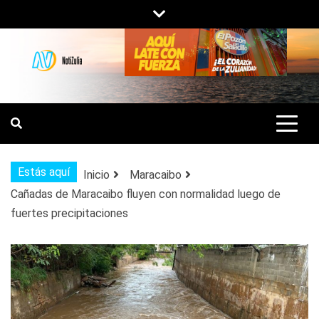
Saltar
al
contenido
NOTIZULIA
NOTICIAS DEL ZULIA, VENEZUELA Y
DE INTERÉS GENERAL.
Estás aquí
Inicio
Maracaibo
Cañadas de Maracaibo fluyen con normalidad luego de
fuertes precipitaciones