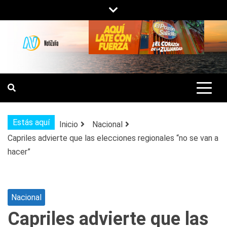
Saltar
al
contenido
NOTIZULIA
NOTICIAS DEL ZULIA, VENEZUELA Y
DE INTERÉS GENERAL.
Estás aquí
Inicio
Nacional
Capriles advierte que las elecciones regionales “no se van a
hacer”
Nacional
Capriles advierte que las