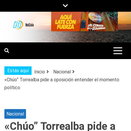
Saltar
al
contenido
NOTIZULIA
NOTICIAS DEL ZULIA, VENEZUELA Y
DE INTERÉS GENERAL.
Estás aquí
Inicio
Nacional
«Chúo” Torrealba pide a oposición entender el momento
político
Nacional
«Chúo” Torrealba pide a